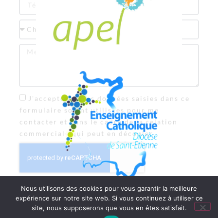
Nous utilisons des cookies pour vous garantir la meilleure
expérience sur notre site web. Si vous continuez à utiliser ce
©2021 Ensemble Scolaire Saint-Nicolas Saint-Joseph |
Mentions légales
site, nous supposerons que vous en êtes satisfait.
|
Politique de confidentialité
| Site web créé par SITE LINE,
agence web